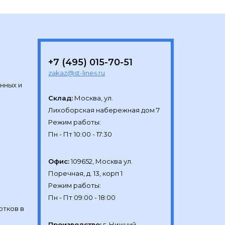
+7 (495) 015-70-51
zakaz@st-lines.ru
нных и
Склад:
Москва, ул.

Лихоборская набережная дом 7

Режим работы:

Офис:
109652, Москва ул.

Поречная, д. 13, корп 1

Режим работы:

отков в
Производство:
г. Нижний 