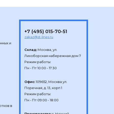
+7 (495) 015-70-51
zakaz@st-lines.ru
нных и
Склад:
Москва, ул.

Лихоборская набережная дом 7

Режим работы:

Офис:
109652, Москва ул.

Поречная, д. 13, корп 1

Режим работы:

отков в
Производство:
г. Нижний 