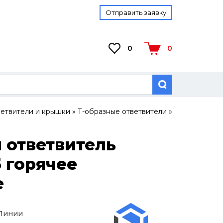
Отправить заявку
0
0
ветвители и крышки
»
Т-образные ответвители
»
 ответвитель
5 горячее
е
 Линии