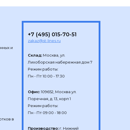
+7 (495) 015-70-51
zakaz@st-lines.ru
нных и
Склад:
Москва, ул.

Лихоборская набережная дом 7

Режим работы:

Офис:
109652, Москва ул.

Поречная, д. 13, корп 1

Режим работы:

отков в
Производство:
г. Нижний 