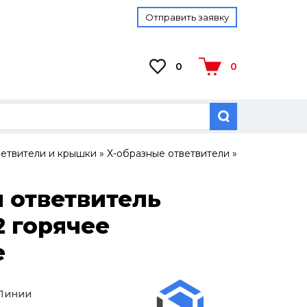
Отправить заявку
0
0
ветвители и крышки
»
Х-образные ответвители
»
 ответвитель
2 горячее
е
 Линии