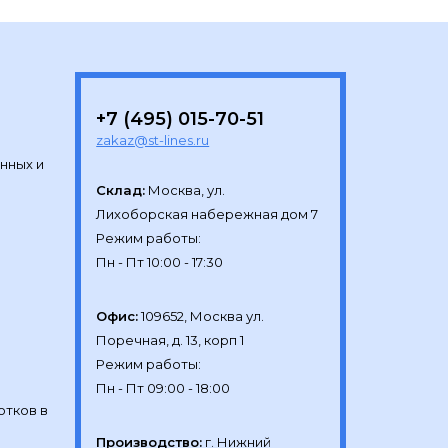
+7 (495) 015-70-51
zakaz@st-lines.ru
нных и
Склад:
Москва, ул.

Лихоборская набережная дом 7

Режим работы:

Офис:
109652, Москва ул.

Поречная, д. 13, корп 1

Режим работы:

отков в
Производство:
г. Нижний 