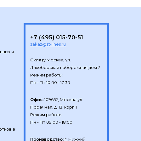
+7 (495) 015-70-51
zakaz@st-lines.ru
нных и
Склад:
Москва, ул.

Лихоборская набережная дом 7

Режим работы:

Офис:
109652, Москва ул.

Поречная, д. 13, корп 1

Режим работы:

отков в
Производство:
г. Нижний 