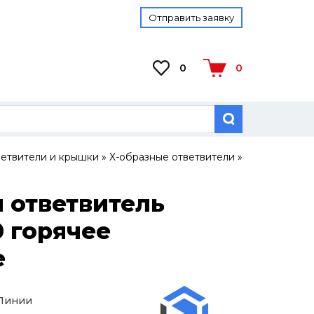
Отправить заявку
0
0
ветвители и крышки
»
Х-образные ответвители
»
 ответвитель
0 горячее
е
 Линии