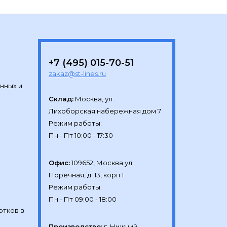
+7 (495) 015-70-51
zakaz@st-lines.ru
нных и
Склад:
Москва, ул.

Лихоборская набережная дом 7

Режим работы:

Офис:
109652, Москва ул.

Поречная, д. 13, корп 1

Режим работы:

отков в
Производство:
г. Нижний 