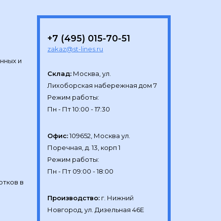
+7 (495) 015-70-51
zakaz@st-lines.ru
нных и
Склад:
Москва, ул.

Лихоборская набережная дом 7

Режим работы:

Офис:
109652, Москва ул.

Поречная, д. 13, корп 1

Режим работы:

отков в
Производство:
г. Нижний 
Новгород, ул. Дизельная 46Е