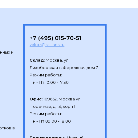
+7 (495) 015-70-51
zakaz@st-lines.ru
нных и
Склад:
Москва, ул.

Лихоборская набережная дом 7

Режим работы:

Офис:
109652, Москва ул.

Поречная, д. 13, корп 1

Режим работы:

отков в
Производство:
г. Нижний 