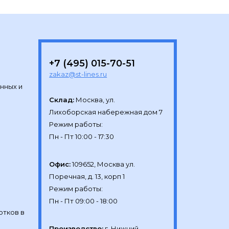
+7 (495) 015-70-51
zakaz@st-lines.ru
нных и
Склад:
Москва, ул.

Лихоборская набережная дом 7

Режим работы:

Офис:
109652, Москва ул.

Поречная, д. 13, корп 1

Режим работы:

отков в
Производство:
г. Нижний 