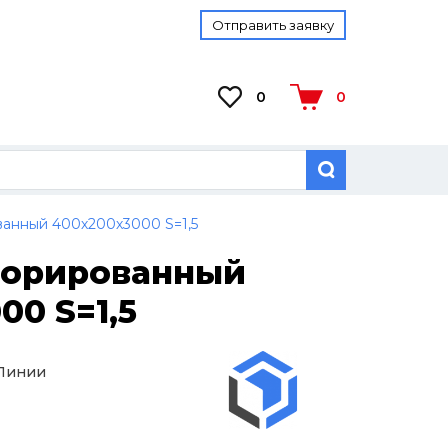
Отправить заявку
0
0
анный 400х200х3000 S=1,5
форированный
00 S=1,5
 Линии