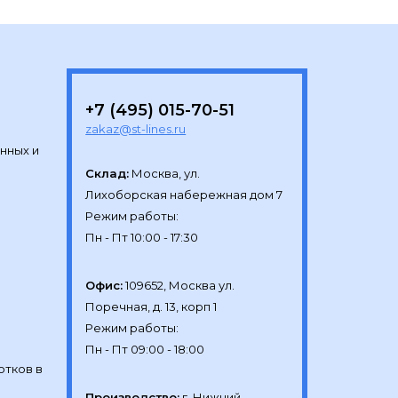
+7 (495) 015-70-51
zakaz@st-lines.ru
нных и
Склад:
Москва, ул.

Лихоборская набережная дом 7

Режим работы:

Офис:
109652, Москва ул.

Поречная, д. 13, корп 1

Режим работы:

отков в
Производство:
г. Нижний 