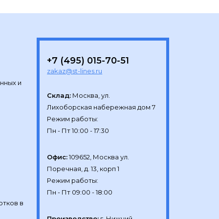
+7 (495) 015-70-51
zakaz@st-lines.ru
нных и
Склад:
Москва, ул.

Лихоборская набережная дом 7

Режим работы:

Офис:
109652, Москва ул.

Поречная, д. 13, корп 1

Режим работы:

отков в
Производство:
г. Нижний 