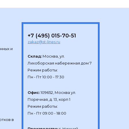
+7 (495) 015-70-51
zakaz@st-lines.ru
нных и
Склад:
Москва, ул.

Лихоборская набережная дом 7

Режим работы:

Офис:
109652, Москва ул.

Поречная, д. 13, корп 1

Режим работы:

отков в
Производство:
г. Нижний 