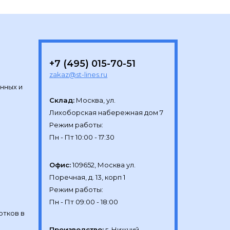
+7 (495) 015-70-51
zakaz@st-lines.ru
нных и
Склад:
Москва, ул.

Лихоборская набережная дом 7

Режим работы:

Офис:
109652, Москва ул.

Поречная, д. 13, корп 1

Режим работы:

отков в
Производство:
г. Нижний 