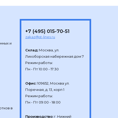
+7 (495) 015-70-51
zakaz@st-lines.ru
нных и
Склад:
Москва, ул.

Лихоборская набережная дом 7

Режим работы:

Офис:
109652, Москва ул.

Поречная, д. 13, корп 1

Режим работы:

отков в
Производство:
г. Нижний 