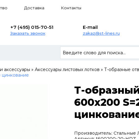
тво
Доставка
Контакты
+7 (495) 015-70-51
E-mail
Заказать звонок
zakaz@st-lines.ru
 и аксессуары
»
Аксессуары листовых лотков
»
Т-образные от
е цинкование
Т-образный
600х200 S=
цинковани
Производитель: Стальные
Артикул: t600200-20-HDZ