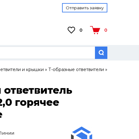
Отправить заявку
0
0
ветвители и крышки
»
Т-образные ответвители
»
 ответвитель
2,0 горячее
е
 Линии