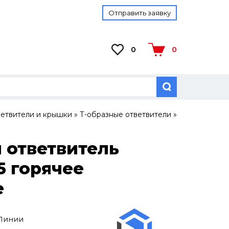
Отправить заявку
0
0
ветвители и крышки
»
Т-образные ответвители
»
 ответвитель
5 горячее
е
 Линии