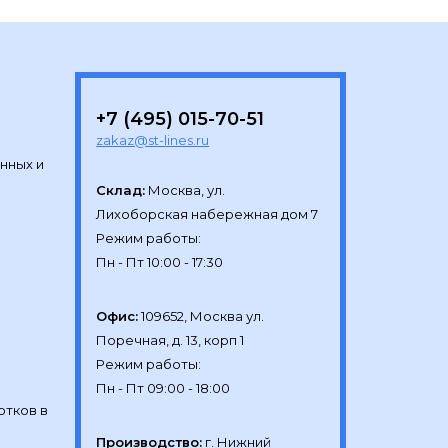
+7 (495) 015-70-51
zakaz@st-lines.ru
нных и
Склад:
Москва, ул.

Лихоборская набережная дом 7

Режим работы:

Офис:
109652, Москва ул.

Поречная, д. 13, корп 1

Режим работы:

отков в
Производство:
г. Нижний 