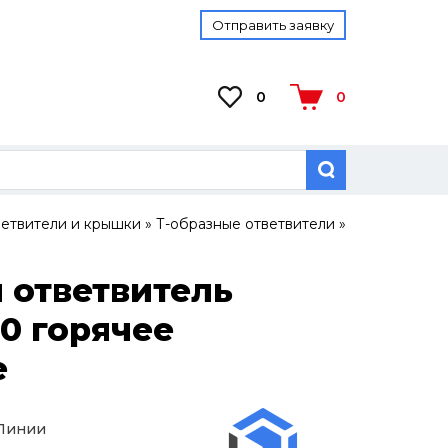
Отправить заявку
0
0
ветвители и крышки
»
Т-образные ответвители
»
 ответвитель
,0 горячее
е
 Линии