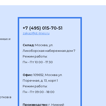
+7 (495) 015-70-51
zakaz@st-lines.ru
нных и
Склад:
Москва, ул.

Лихоборская набережная дом 7

Режим работы:

Офис:
109652, Москва ул.

Поречная, д. 13, корп 1

Режим работы:

отков в
Производство:
г. Нижний 