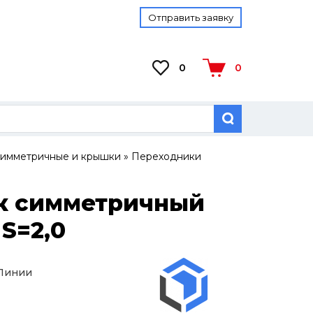
Отправить заявку
0
0
симметричные и крышки
»
Переходники
к симметричный
S=2,0
 Линии