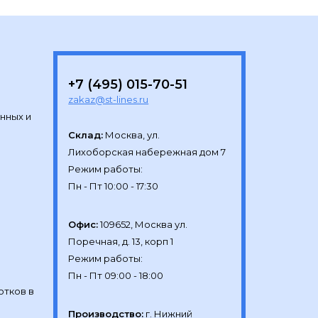
+7 (495) 015-70-51
zakaz@st-lines.ru
нных и
Склад:
Москва, ул.

Лихоборская набережная дом 7

Режим работы:

Офис:
109652, Москва ул.

Поречная, д. 13, корп 1

Режим работы:

отков в
Производство:
г. Нижний 