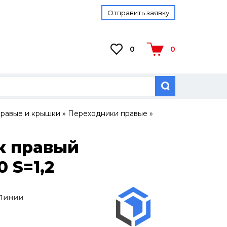
Отправить заявку
0
0
равые и крышки
»
Переходники правые
»
к правый
 S=1,2
 Линии
2