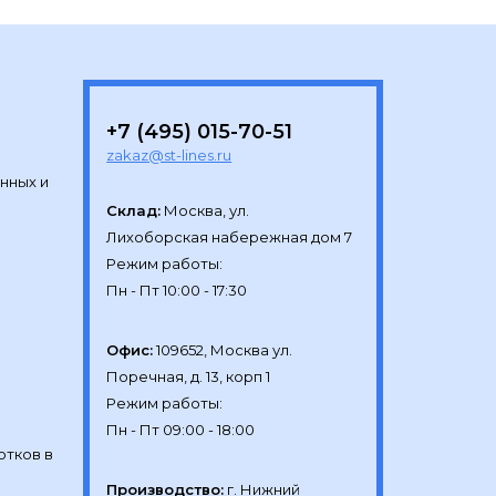
+7 (495) 015-70-51
zakaz@st-lines.ru
нных и
Склад:
Москва, ул.

Лихоборская набережная дом 7

Режим работы:

Офис:
109652, Москва ул.

Поречная, д. 13, корп 1

Режим работы:

отков в
Производство:
г. Нижний 