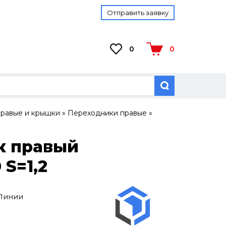
Отправить заявку
0
0
равые и крышки
»
Переходники правые
»
к правый
 S=1,2
 Линии