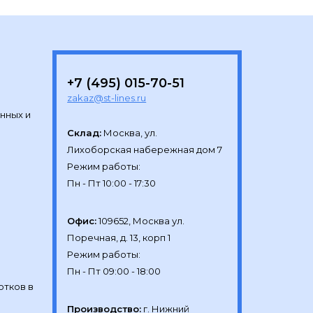
+7 (495) 015-70-51
zakaz@st-lines.ru
нных и
Склад:
Москва, ул.

Лихоборская набережная дом 7

Режим работы:

Офис:
109652, Москва ул.

Поречная, д. 13, корп 1

Режим работы:

отков в
Производство:
г. Нижний 