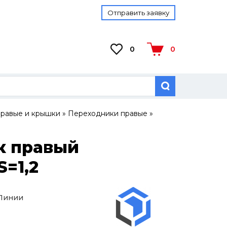
Отправить заявку
0
0
равые и крышки
»
Переходники правые
»
к правый
S=1,2
 Линии