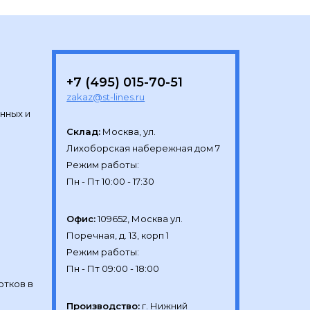
+7 (495) 015-70-51
zakaz@st-lines.ru
нных и
Склад:
Москва, ул.

Лихоборская набережная дом 7

Режим работы:

Офис:
109652, Москва ул.

Поречная, д. 13, корп 1

Режим работы:

отков в
Производство:
г. Нижний 