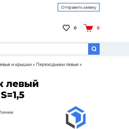
Отправить заявку
0
0
евые и крышки
»
Переходники левые
»
к левый
S=1,5
 Линии