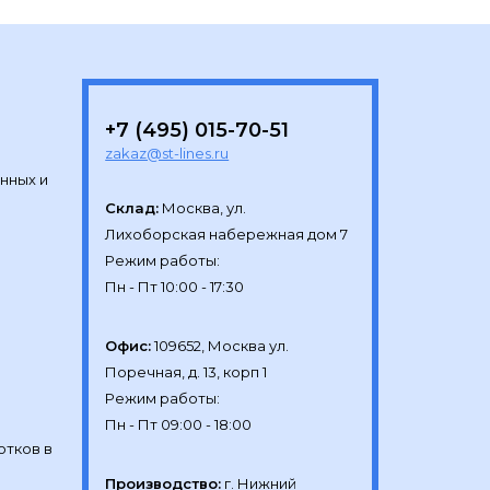
+7 (495) 015-70-51
zakaz@st-lines.ru
нных и
Склад:
Москва, ул.

Лихоборская набережная дом 7

Режим работы:

Офис:
109652, Москва ул.

Поречная, д. 13, корп 1

Режим работы:

отков в
Производство:
г. Нижний 