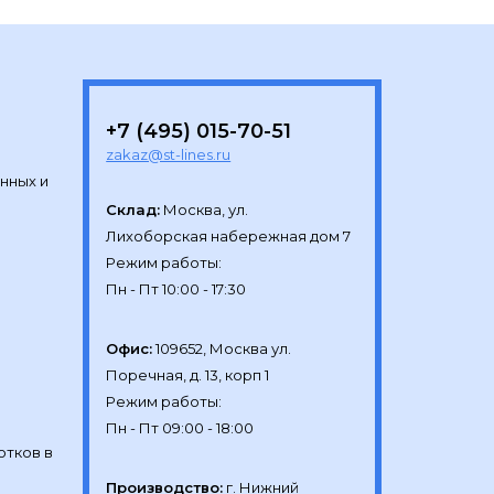
+7 (495) 015-70-51
zakaz@st-lines.ru
нных и
Склад:
Москва, ул.

Лихоборская набережная дом 7

Режим работы:

Офис:
109652, Москва ул.

Поречная, д. 13, корп 1

Режим работы:

отков в
Производство:
г. Нижний 