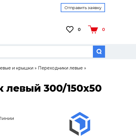
Отправить заявку
0
0
евые и крышки
»
Переходники левые
»
 левый 300/150х50
 Линии