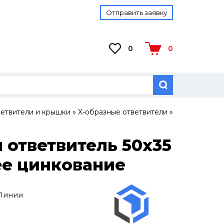
Отправить заявку
0
0
ветвители и крышки
»
Х-образные ответвители
»
 ответвитель 50х35
чее цинкование
 Линии