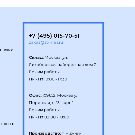
+7 (495) 015-70-51
zakaz@st-lines.ru
нных и
Склад:
Москва, ул.

Лихоборская набережная дом 7

Режим работы:

Офис:
109652, Москва ул.

Поречная, д. 13, корп 1

Режим работы:

отков в
Производство:
г. Нижний 