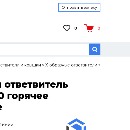
Отправить заявку
0
0
ветвители и крышки
»
Х-образные ответвители
»
 ответвитель
0 горячее
е
 Линии