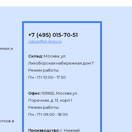
+7 (495) 015-70-51
zakaz@st-lines.ru
нных и
Склад:
Москва, ул.

Лихоборская набережная дом 7

Режим работы:

Офис:
109652, Москва ул.

Поречная, д. 13, корп 1

Режим работы:

отков в
Производство:
г. Нижний 