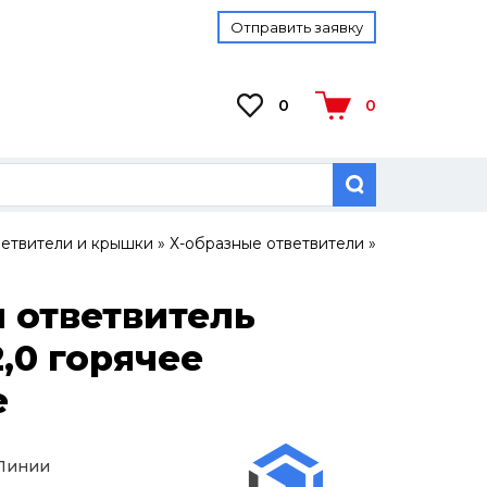
Отправить заявку
0
0
ветвители и крышки
»
Х-образные ответвители
»
 ответвитель
,0 горячее
е
 Линии