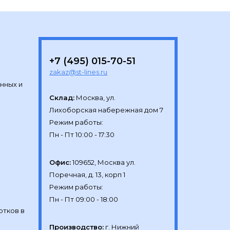
+7 (495) 015-70-51
zakaz@st-lines.ru
нных и
Склад:
Москва, ул.

Лихоборская набережная дом 7

Режим работы:

Офис:
109652, Москва ул.

Поречная, д. 13, корп 1

Режим работы:

отков в
Производство:
г. Нижний 