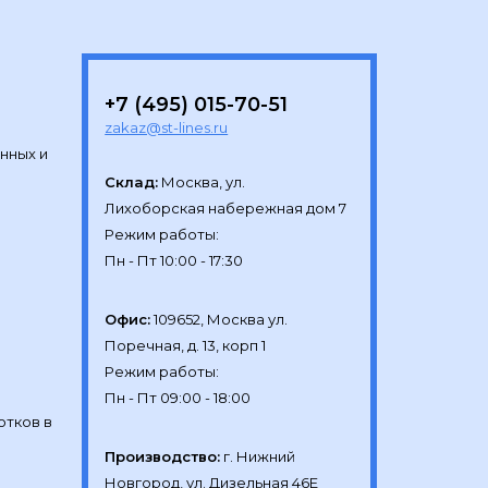
+7 (495) 015-70-51
zakaz@st-lines.ru
нных и
Склад:
Москва, ул.

Лихоборская набережная дом 7

Режим работы:

Офис:
109652, Москва ул.

Поречная, д. 13, корп 1

Режим работы:

отков в
Производство:
г. Нижний 
Новгород, ул. Дизельная 46Е