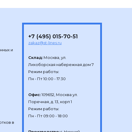
+7 (495) 015-70-51
zakaz@st-lines.ru
нных и
Склад:
Москва, ул.

Лихоборская набережная дом 7

Режим работы:

Офис:
109652, Москва ул.

Поречная, д. 13, корп 1

Режим работы:

отков в
Производство:
г. Нижний 