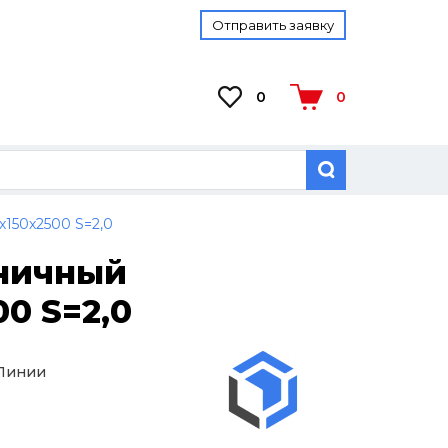
Отправить заявку
0
0
х150х2500 S=2,0
тничный
0 S=2,0
 Линии