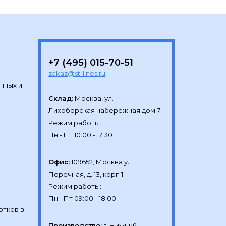
+7 (495) 015-70-51
zakaz@st-lines.ru
нных и
Склад:
Москва, ул.

Лихоборская набережная дом 7

Режим работы:

Офис:
109652, Москва ул.

Поречная, д. 13, корп 1

Режим работы:

отков в
Производство:
г. Нижний 