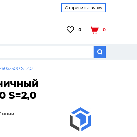
Отправить заявку
0
0
х60х2500 S=2,0
тничный
0 S=2,0
 Линии