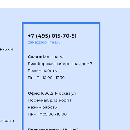
+7 (495) 015-70-51
zakaz@st-lines.ru
нных и
Склад:
Москва, ул.

Лихоборская набережная дом 7

Режим работы:

Офис:
109652, Москва ул.

Поречная, д. 13, корп 1

Режим работы:

отков в
Производство:
г. Нижний 