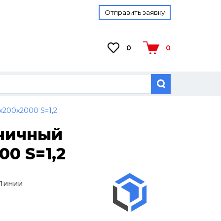
Отправить заявку
0
0
х200х2000 S=1,2
тничный
0 S=1,2
 Линии