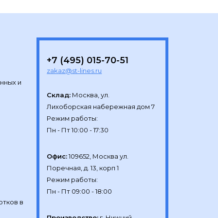
+7 (495) 015-70-51
zakaz@st-lines.ru
нных и
Склад:
Москва, ул.

Лихоборская набережная дом 7

Режим работы:

Офис:
109652, Москва ул.

Поречная, д. 13, корп 1

Режим работы:

отков в
Производство:
г. Нижний 