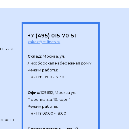
+7 (495) 015-70-51
zakaz@st-lines.ru
нных и
Склад:
Москва, ул.

Лихоборская набережная дом 7

Режим работы:

Офис:
109652, Москва ул.

Поречная, д. 13, корп 1

Режим работы:

отков в
Производство:
г. Нижний 