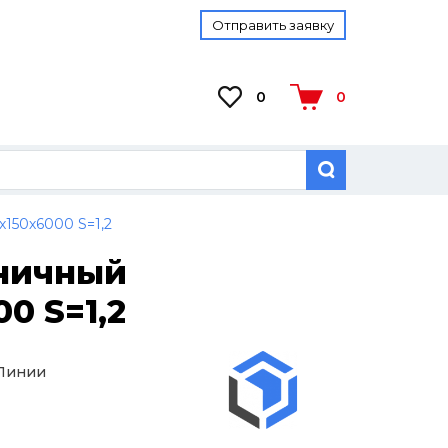
Отправить заявку
0
0
150х6000 S=1,2
тничный
0 S=1,2
 Линии