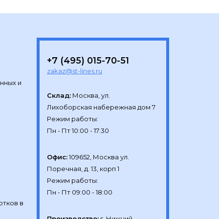
+7 (495) 015-70-51
zakaz@st-lines.ru
нных и
Склад:
Москва, ул.

Лихоборская набережная дом 7

Режим работы:

Офис:
109652, Москва ул.

Поречная, д. 13, корп 1

Режим работы:

отков в
Производство:
г. Нижний 