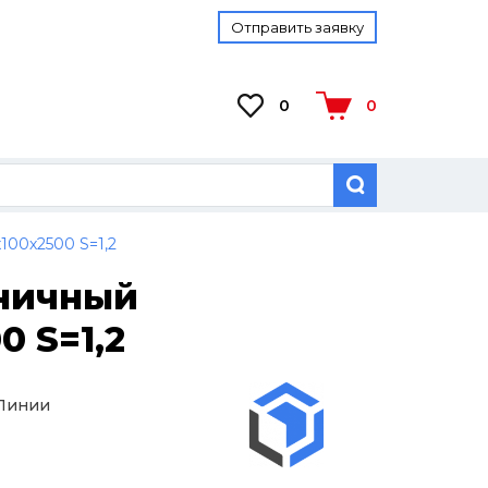
Отправить заявку
0
0
100х2500 S=1,2
тничный
0 S=1,2
 Линии