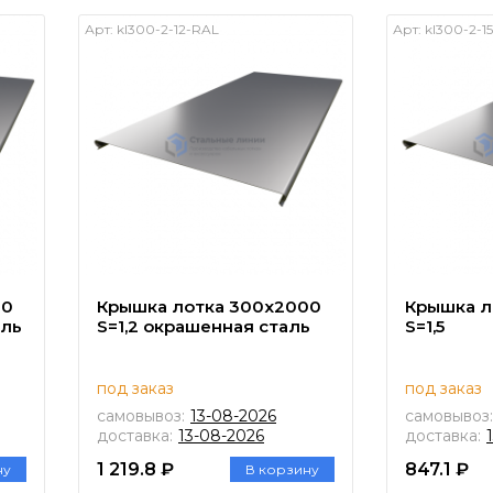
Арт:
kl300-2-12-RAL
Арт:
kl300-2-15
00
Крышка лотка 300х2000
Крышка л
аль
S=1,2 окрашенная сталь
S=1,5
под заказ
под заказ
самовывоз:
13-08-2026
самовывоз:
доставка:
13-08-2026
доставка:
1 219.8 ₽
847.1 ₽
ну
В корзину