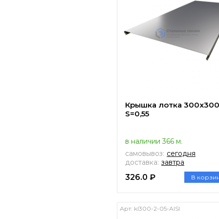
Крышка лотка 300х30
S=0,55
в наличии 366 м.
самовывоз:
сегодня
доставка:
завтра
326.0 ₽
В корзи
Арт:
kl300-2-05-AISI