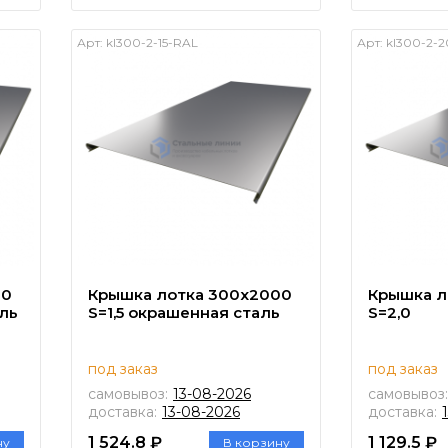
Арт:
kl300-2-15-RAL
Арт:
kl300-2-2
00
Крышка лотка 300х2000
Крышка л
ль
S=1,5 окрашенная сталь
S=2,0
под заказ
под заказ
самовывоз:
13-08-2026
самовывоз:
доставка:
13-08-2026
доставка:
1 524.8 ₽
1 129.5 ₽
ну
В корзину