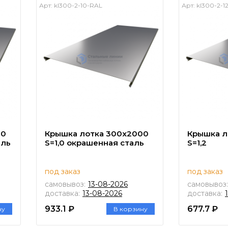
Арт:
kl300-2-10-RAL
Арт:
kl300-2-1
00
Крышка лотка 300х2000
Крышка л
аль
S=1,0 окрашенная сталь
S=1,2
под заказ
под заказ
самовывоз:
13-08-2026
самовывоз:
доставка:
13-08-2026
доставка:
933.1 ₽
677.7 ₽
ну
В корзину