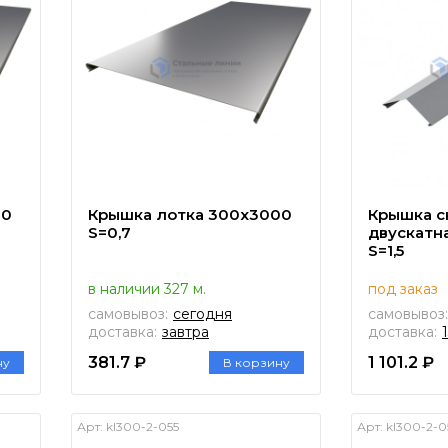
00
Крышка лотка 300х3000
Крышка с
S=0,7
двускатн
S=1,5
в наличии 327 м.
под заказ
самовывоз:
сегодня
самовывоз:
доставка:
завтра
доставка:
381.7 ₽
1 101.2 ₽
ну
В корзину
Арт:
kl300-2-055
Арт:
kl300-2-0