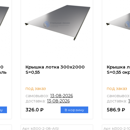
00
Крышка лотка 300х2000
Крышка л
аль
S=0,55
S=0,55 о
под заказ
под заказ
самовывоз:
13-08-2026
самовывоз:
доставка:
13-08-2026
доставка:
326.0 ₽
586.9 ₽
ну
В корзину
Арт:
kl300-2-08-AISI
Арт:
kl300-2-1