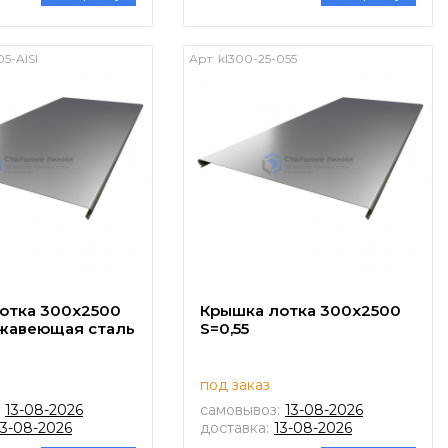
05-AISI
Арт:
kl300-25-055
отка 300х2500
Крышка лотка 300х2500
ржавеющая сталь
S=0,55
под заказ
13-08-2026
самовывоз:
13-08-2026
13-08-2026
доставка:
13-08-2026