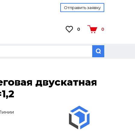
Отправить заявку
0
0
говая двускатная
1,2
 Линии