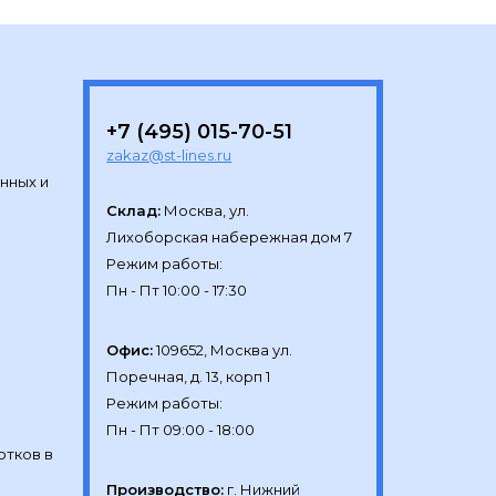
+7 (495) 015-70-51
zakaz@st-lines.ru
нных и
Склад:
Москва, ул.

Лихоборская набережная дом 7

Режим работы:

Офис:
109652, Москва ул.

Поречная, д. 13, корп 1

Режим работы:

отков в
Производство:
г. Нижний 